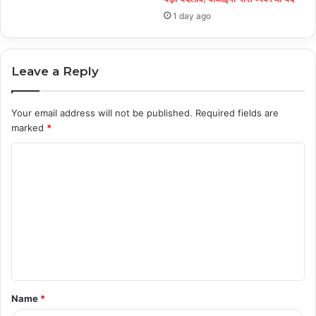
1 day ago
Leave a Reply
Your email address will not be published.
Required fields are
marked
*
C
o
m
m
e
n
t
Name
*
*