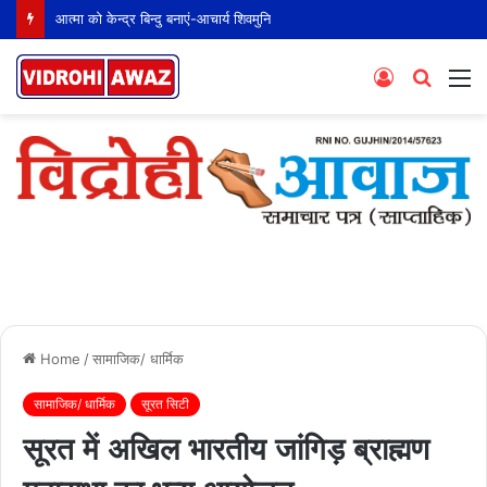
आत्मा को केन्द्र बिन्दु बनाएं-आचार्य शिवमुनि
Log
Searc
M
In
for
Home
/
सामाजिक/ धार्मिक
सामाजिक/ धार्मिक
सूरत सिटी
सूरत में अखिल भारतीय जांगिड़ ब्राह्मण