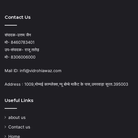
Contact Us
संपादक-उत्तम जैन
मो- 8460783401
उप-संपादक- राजू तातेड़
मो- 8306006000
Mail ID: infi@vidrohiawaz.com
Address : 1009,मोम्मई काम्प्लेक्स,न्यू बोम्बे मार्केट के पास,उमरवाड़ा सूरत.395003
Useful Links
about us
Contact us
Home