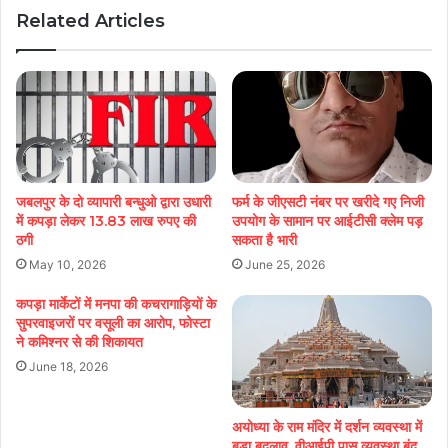
Related Articles
जबलपुर के दो व्यापारी बन्धुओ द्वारा उधारी
फर्म के जीएसटी नंबर पर खरीदे गए निजी
में कपड़ा लेकर 13.83 लाख रुपए की
उपयोग के सामान पर आईटीसी क्लेम पड़
ठगी
सकता है भारी
May 10, 2026
June 25, 2026
कपड़ा मार्केटों में मनपा की कचरागाड़ियों के
सुपरवाइजरों पर वसूली का आरोप, फोस्टा
ने कमिश्नर से की शिकायत
June 18, 2026
अयोध्या के राम मंदिर में दर्शन व्यवस्था में
बड़ा बदलाव, वीआईपी पास व्यवस्था बंद