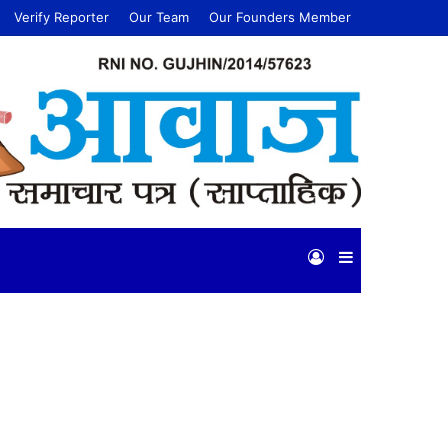
Verify Reporter
Our Team
Our Founders Member