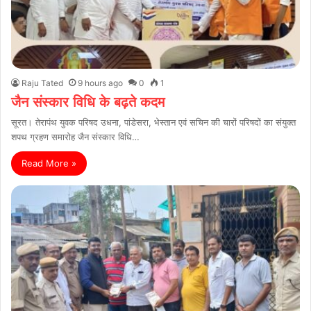
Raju Tated
9 hours ago
0
1
जैन संस्कार विधि के बढ़ते कदम
सूरत। तेरापंथ युवक परिषद उधना, पांडेसरा, भेस्तान एवं सचिन की चारों परिषदों का संयुक्त
शपथ ग्रहण समारोह जैन संस्कार विधि…
Read More »