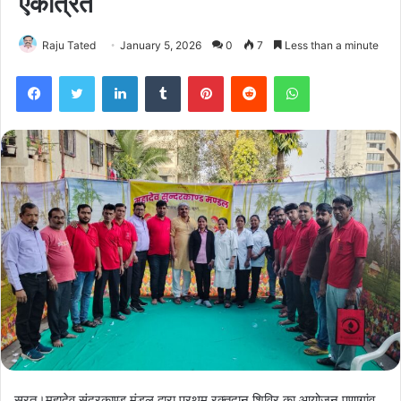
एकत्रित
Raju Tated
January 5, 2026
0
7
Less than a minute
Facebook
Twitter
LinkedIn
Tumblr
Pinterest
Reddit
WhatsApp
सूरत।महादेव सुंदरकाण्ड मंडल द्वारा प्रथम रक्तदान शिविर का आयोजन पूणागांव