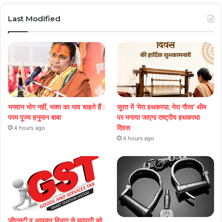
Last Modified
भगवान भोग नहीं, भक्त का भाव चाहते हैं :
सूरत में ‘मेरा हथकरघा, मेरा गौरव’ थीम
परम पूज्य हनुमान बाबा
पर मनाया जाएगा राष्ट्रीय हथकरघा
दिवस
4 hours ago
4 hours ago
जीएसटी व आयकर विभाग से व्यापारी को