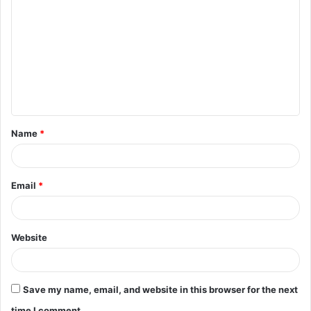
o
m
m
e
n
t
Name
*
*
Email
*
Website
Save my name, email, and website in this browser for the next
time I comment.