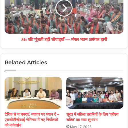
36 घंटे गूंजती रहीं चौपाइयाँ — मंगल भवन अमंगल हारी
Related Articles
टैरिफ से न घबराएं, व्यापार पर ध्यान दें –
सूरत में महिला उद्यमियों के लिए ‘एबीएन
एसजीसीसीआई सेमिनार में नए निर्यातकों
शक्ति’ का भव्य शुभारंभ
को मार्गदर्शन
May 17, 2026