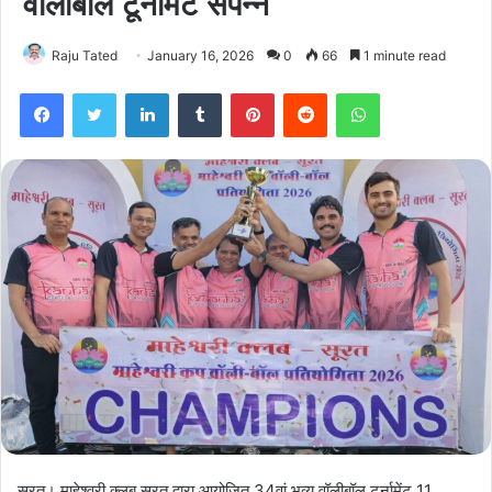
वॉलीबॉल टूर्नामेंट संपन्न
Raju Tated
January 16, 2026
0
66
1 minute read
Facebook
Twitter
LinkedIn
Tumblr
Pinterest
Reddit
WhatsApp
सूरत। माहेश्वरी क्लब सूरत द्वारा आयोजित 34वां भव्य वॉलीबॉल टूर्नामेंट 11