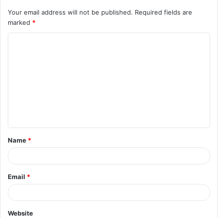
Your email address will not be published.
Required fields are
marked
*
C
o
m
m
e
n
t
Name
*
*
Email
*
Website