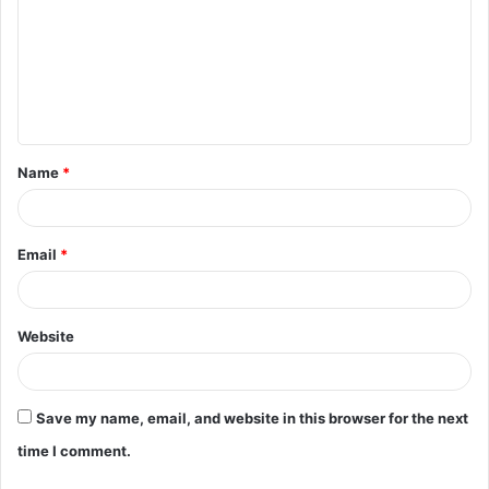
m
m
e
n
t
Name
*
*
Email
*
Website
Save my name, email, and website in this browser for the next
time I comment.