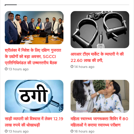
श्रीलंका में निवेश के लिए दक्षिण गुजरात
आरआर टीएम मार्केट के व्यापारी ने की
के उद्योगों को बड़ा अवसर, SGCCI
22.60 लाख की ठगी,
प्रतिनिधिमंडल की उच्चस्तरीय बैठक
14 hours ago
13 hours ago
साड़ी व्यापारी को विश्वास में लेकर 12.19
महिला स्वास्थ्य जागरूकता शिविर में 80
लाख रुपये की धोखाधड़ी
महिलाओं ने कराया स्वास्थ्य परीक्षण
13 hours ago
16 hours ago