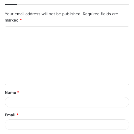
Your email address will not be published.
Required fields are
marked
*
C
o
m
m
e
n
t
Name
*
*
Email
*