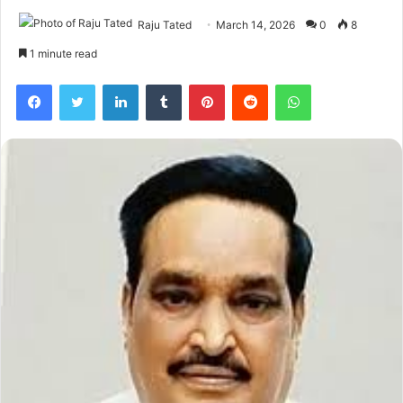
Raju Tated
March 14, 2026
0
8
1 minute read
Facebook
Twitter
LinkedIn
Tumblr
Pinterest
Reddit
WhatsApp