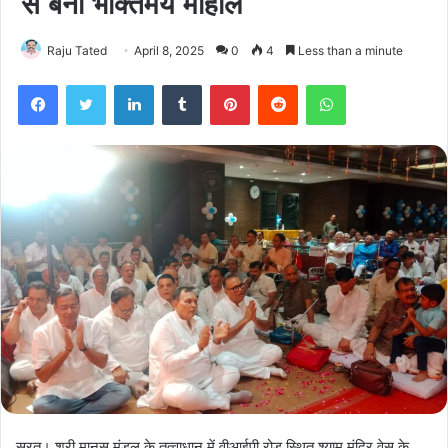
से बना भक्तिमय माहौल
Raju Tated
April 8, 2025
0
4
Less than a minute
Facebook
Twitter
LinkedIn
Tumblr
Pinterest
Reddit
WhatsApp
सूरत। श्री मानस मंडल के तत्वाधान में वीआईपी रोड़ स्थित श्याम मंदिर वेसु के