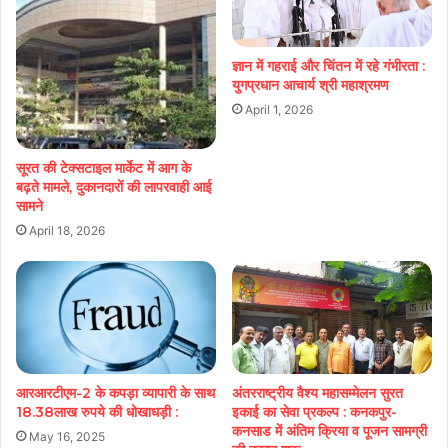
ज्ञान में गहराई और चिंतन में रहे गंभीरता :
युगप्रधान आचार्य श्री महाश्रमण
April 1, 2026
सूरत की टेक्सटाइल मार्केट में आग के
बढ़ते मामले, दुकानदारों की लापरवाही आई
सामने
April 18, 2026
आरआरटीएम-2 के कपड़ा व्यापारी के साथ
अंतरराष्ट्रीय वैश्य महासम्मेलन सुरत
18.38लाख रुपये की धोखाधड़ी :
इकाई का सेवा प्रकल्प : कनकपुर-
कनसाड में अंतिम क्रिया व पूजन सामग्री
May 16, 2025