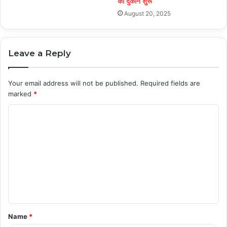
की दुकान शुरू
August 20, 2025
Leave a Reply
Your email address will not be published.
Required fields are
marked
*
C
o
m
m
e
n
t
Name
*
*