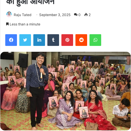
का हुआ आयोजन
Raju Tated
September 3, 2025
0
2
Less than a minute
Facebook
Twitter
LinkedIn
Tumblr
Pinterest
Reddit
WhatsApp