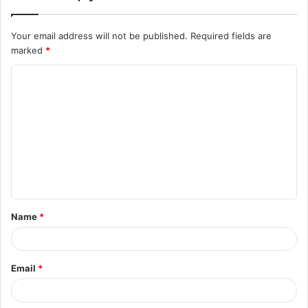
Your email address will not be published.
Required fields are
marked
*
C
o
m
m
e
n
t
Name
*
*
Email
*