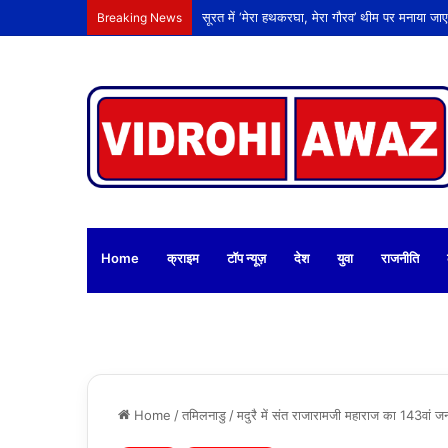
Breaking News
Home
क्राइम
टॉप न्यूज़
देश
युवा
राजनीति
Home
/
तमिलनाडु
/
मदुरै में संत राजारामजी महाराज का 143वां जन्