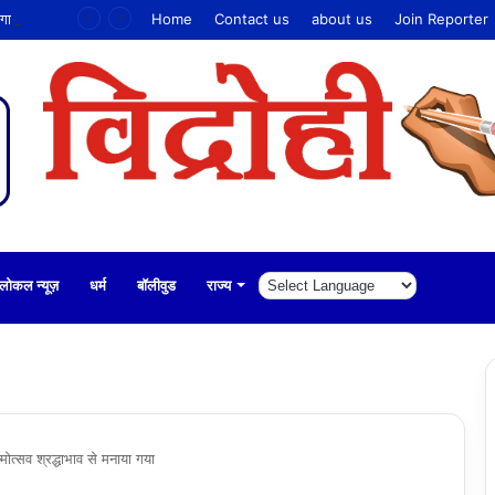
सूरत में ‘मेरा हथकरघा, मेरा गौरव’ थीम पर मनाया जाएगा राष्ट्रीय हथकरघा दिवस
Home
Contact us
about us
Join Reporter
लोकल न्यूज़
धर्म
बॉलीवुड
राज्य
मोत्सव श्रद्धाभाव से मनाया गया