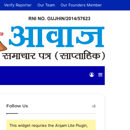
Verify Reporter
Our Team
Our Founders Member
Log
Sidebar
In
Follow Us
This widget requries the Arqam Lite Plugin,