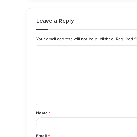
Leave a Reply
Your email address will not be published.
Required f
C
o
m
m
e
n
t
Name
*
*
Email
*