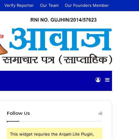
Verify Reporter
Our Team
Our Founders Member
Log
Sidebar
In
Follow Us
This widget requries the Arqam Lite Plugin,