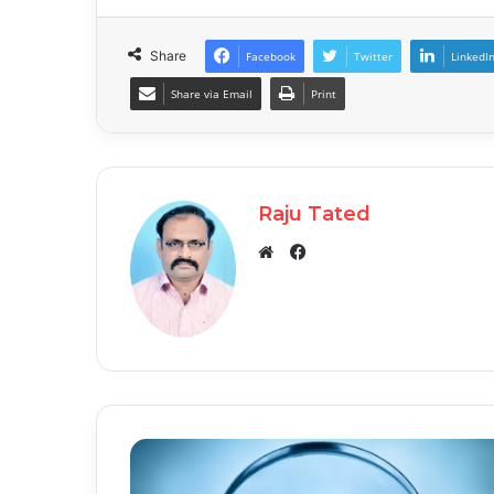
Share
Facebook
Twitter
LinkedI
Share via Email
Print
Raju Tated
Facebook
Website