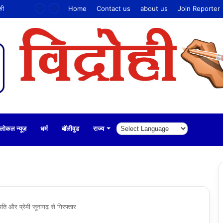
 की धोखाधड़ी
Home
Contact us
about us
Join Reporter
लोकल न्यूज़
धर्म
बॉलीवुड
राज्य
ति और प्रेमी जूनागढ़ से गिरफ्तार