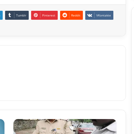
n
Tumblr
Pinterest
Reddit
VKontakte