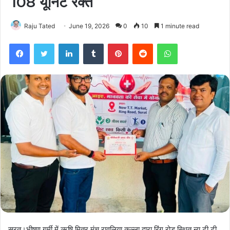
108 यूनिट रक्त
Raju Tated
June 19, 2026
0
10
1 minute read
Facebook
Twitter
LinkedIn
Tumblr
Pinterest
Reddit
WhatsApp
सूरत।भीषण गर्मी में ऋषि मित्र मंच रावलिया कल्ला द्वारा रिंग रोड स्थित न्यू टी.टी.