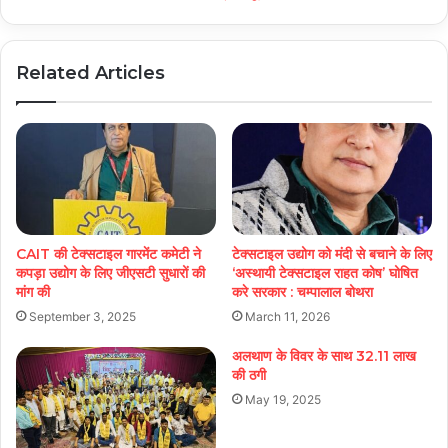
Related Articles
CAIT की टेक्सटाइल गारमेंट कमेटी ने
टेक्सटाइल उद्योग को मंदी से बचाने के लिए
कपड़ा उद्योग के लिए जीएसटी सुधारों की
‘अस्थायी टेक्सटाइल राहत कोष’ घोषित
मांग की
करे सरकार : चम्पालाल बोथरा
September 3, 2025
March 11, 2026
अलथाण के विवर के साथ 32.11 लाख
की ठगी
May 19, 2025