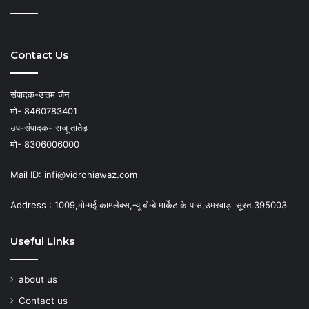
Contact Us
संपादक-उत्तम जैन
मो- 8460783401
उप-संपादक- राजू तातेड़
मो- 8306006000
Mail ID: infi@vidrohiawaz.com
Address : 1009,मोम्मई काम्प्लेक्स,न्यू बोम्बे मार्केट के पास,उमरवाड़ा सूरत.395003
Useful Links
about us
Contact us