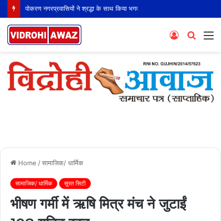
पोकरण नगरप्रवासियों ने श्रद्धा के साथ किया भगवान शिव का 16वां सहस्रघट रुद्राभिषेक
Log
Searc
M
In
for
Home
/
सामाजिक/ धार्मिक
सामाजिक/ धार्मिक
सूरत सिटी
भीषण गर्मी में ऋषि मित्र मंच ने जुटाईं