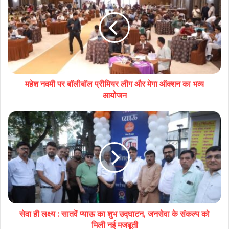
महेश नवमी पर बॉलीबॉल प्रीमियर लीग और मेगा ऑक्शन का भव्य
आयोजन
सेवा ही लक्ष्य : सातवें प्याऊ का शुभ उद्घाटन, जनसेवा के संकल्प को
मिली नई मजबूती