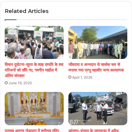
Related Articles
विमान दुर्घटना-सूरत के शाह दम्पति के शव
जीवदया व अन्नदान से सार्थक रूप से
परिजनों को सौंपे गए, गमगीन माहौल में
मनाया गया प्रभु महावीर जन्म कल्याणक
अंतिम संस्कार
April 1, 2026
June 19, 2025
प्रमुख आरण्य गोडादरा में श्रीराम मंदिर
आंजणा-डुंभाल के उमरवाड़ा में अवैध