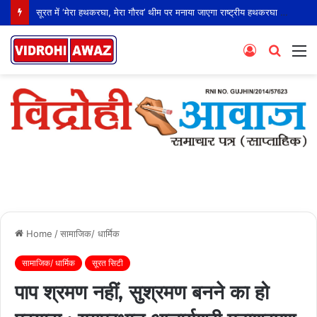
सूरत में ‘मेरा हथकरघा, मेरा गौरव’ थीम पर मनाया जाएगा राष्ट्रीय हथकरघा दिवस
Log
Searc
M
In
for
Home
/
सामाजिक/ धार्मिक
सामाजिक/ धार्मिक
सूरत सिटी
पाप श्रमण नहीं, सुश्रमण बनने का हो