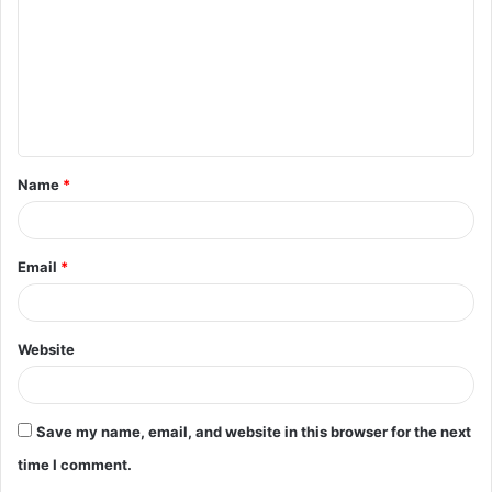
m
m
e
n
t
Name
*
*
Email
*
Website
Save my name, email, and website in this browser for the next
time I comment.