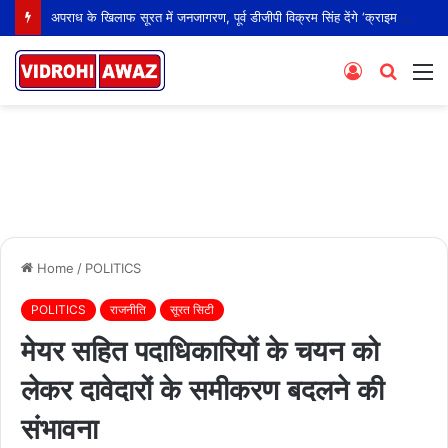
अपराध के खिलाफ सूरत में जनजागरण, पूर्व डीजीपी विक्रम सिंह देंगे ‘क्राइम फ्री सूरत’ का मंत्र
Log
Searc
M
In
for
Home
/
POLITICS
POLITICS
राजनीति
सूरत सिटी
मेयर सहित पदाधिकारियों के चयन को
लेकर दावेदारों के समीकरण बदलने की
संभावना