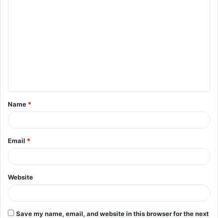
C
o
m
m
e
n
t
Name
*
*
Email
*
Website
Save my name, email, and website in this browser for the next