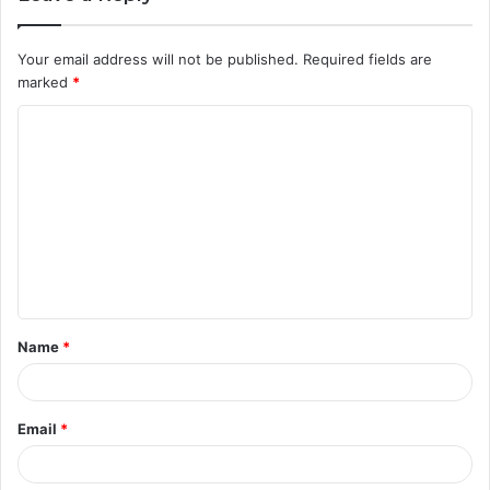
Your email address will not be published.
Required fields are
marked
*
C
o
m
m
e
n
t
Name
*
*
Email
*