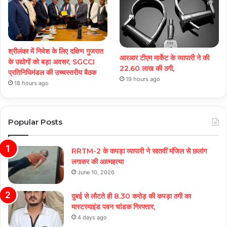
श्रीलंका में निवेश के लिए दक्षिण गुजरात
आरआर टीएम मार्केट के व्यापारी ने की
के उद्योगों को बड़ा अवसर, SGCCI
22.60 लाख की ठगी,
प्रतिनिधिमंडल की उच्चस्तरीय बैठक
19 hours ago
18 hours ago
Popular Posts
RRTM-2 के कपड़ा व्यापारी ने सातवीं मंजिल से छलांग
लगाकर की आत्महत्या
June 10, 2026
दुबई से लौटते ही 8.30 करोड़ की कपड़ा ठगी का
मास्टरमाइंड पवन चांडक गिरफ्तार,
4 days ago