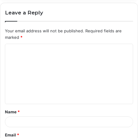
Leave a Reply
Your email address will not be published.
Required fields are
marked
*
C
o
m
m
e
n
t
Name
*
*
Email
*