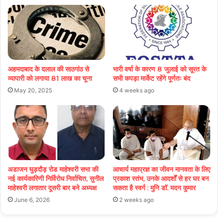
अहमदाबाद के दलाल की साठगांठ से
भारी वर्षा के कारण 8 जुलाई को सूरत के
व्यापारी को लगाया 81 लाख का चूना
सभी कपड़ा मार्केट रहेंगे पूर्णतः बंद
May 20, 2025
4 weeks ago
अडाजन घुड़दौड़ रोड माहेश्वरी सभा की
आचार्य महाप्रज्ञ का जीवन मानवता के लिए
नई कार्यकारिणी निर्विरोध निर्वाचित, सुनील
प्रकाश स्तंभ, उनके आदर्शों से हर घर बन
माहेश्वरी लगातार दूसरी बार बने अध्यक्ष
सकता है स्वर्ग : मुनि डॉ. मदन कुमार
June 6, 2026
2 weeks ago