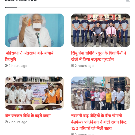
बहिरात्मा से अंतरात्मा बनें-आचार्य
सिंधु सेवा समिति स्कूल के विद्यार्थियों ने
शिवमुनि
खेलों में किया उत्कृष्ट प्रदर्शन
2 hours ago
2 hours ago
जैन संस्कार विधि के बढ़ते कदम
नवसारी बाढ़ पीड़ितों के बीच खेमानी
वेलफेयर फाउंडेशन ने बांटी राशन किट,
2 hours ago
150 परिवारों को मिली राहत
2 hours ago