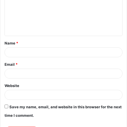
m
m
e
n
t
Name
*
*
Email
*
Website
Save my name, email, and website in this browser for the next
time I comment.