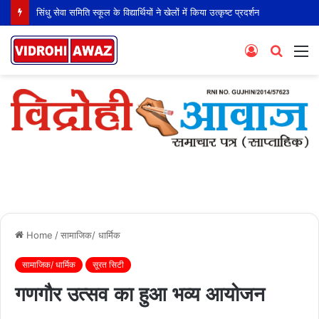
जैन संस्कार विधि के बढ़ते कदम
Log
Searc
M
In
for
Home
/
सामाजिक/ धार्मिक
सामाजिक/ धार्मिक
सूरत सिटी
गणगौर उत्सव का हुआ भव्य आयोजन