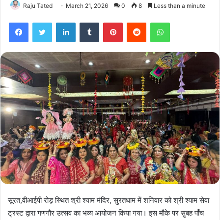
Raju Tated
March 21, 2026
0
8
Less than a minute
Facebook
Twitter
LinkedIn
Tumblr
Pinterest
Reddit
WhatsApp
सूरत,वीआईपी रोड़ स्थित श्री श्याम मंदिर, सुरतधाम में शनिवार को श्री श्याम सेवा
ट्रस्ट द्वारा गणगौर उत्सव का भव्य आयोजन किया गया। इस मौके पर सुबह पाँच