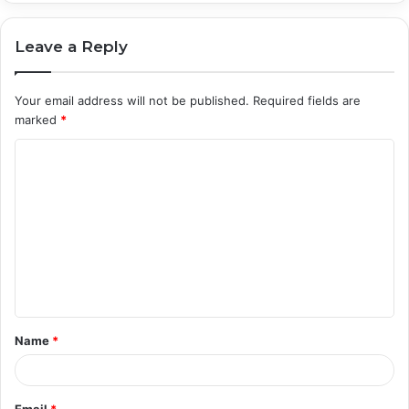
Leave a Reply
Your email address will not be published.
Required fields are
marked
*
C
o
m
m
e
n
t
Name
*
*