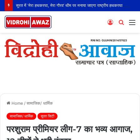
सूरत में ‘मेरा हथकरघा, मेरा गौरव’ थीम पर मनाया जाएगा राष्ट्रीय हथकरघा दिवस
Log
Searc
M
In
for
Home
/
सामाजिक/ धार्मिक
सामाजिक/ धार्मिक
सूरत सिटी
परशुराम प्रीमियर लीग-7 का भव्य आगाज,