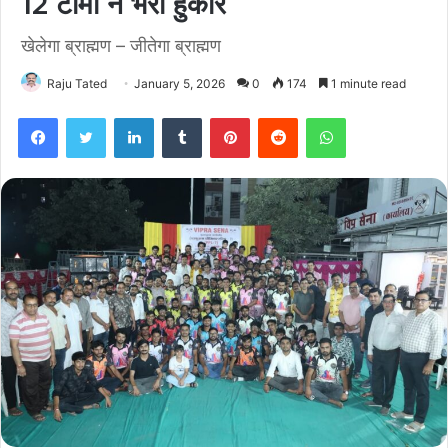
12 टीमों ने भरी हुंकार
खेलेगा ब्राह्मण – जीतेगा ब्राह्मण
Raju Tated
January 5, 2026
0
174
1 minute read
Facebook
Twitter
LinkedIn
Tumblr
Pinterest
Reddit
WhatsApp