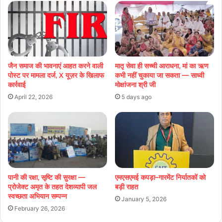
जैन समाज की भावनाएं आहत करने वाली
मातृ सेवा ही सच्ची आराधना, मां का ऋण
पोस्ट पर मामला दर्ज, X यूज़र के खिलाफ
कभी नहीं चुकाया जा सकता — साध्वी
कार्रवाई
मोक्षांजना श्री जी
April 22, 2026
5 days ago
पानी की रक्षा, सृष्टि की सुरक्षा —
एमएसएमई कपड़ा–गारमेंट निर्यातकों को
प्रोजेक्ट अमृत के तहत देशव्यापी जल
बड़ी राहत
स्वच्छता अभियान सम्पन्न
January 5, 2026
February 26, 2026