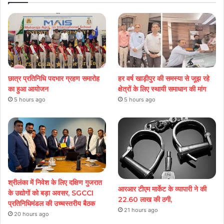
छात्र प्रतिनिधि पदभार ग्रहण समारोह
हर वर्ष खाड़ीपुर की समस्या से जूझ रहे
का हुआ आयोजन
क्षेत्रों के लिए स्थायी समाधान की मांग
5 hours ago
5 hours ago
श्रीलंका में निवेश के लिए दक्षिण गुजरात
आरआर टीएम मार्केट के व्यापारी ने की
के उद्योगों को बड़ा अवसर, SGCCI
22.60 लाख की ठगी,
प्रतिनिधिमंडल की उच्चस्तरीय बैठक
21 hours ago
20 hours ago