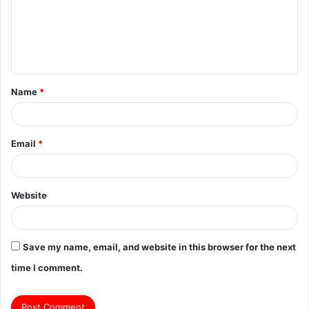
m
e
n
t
Name
*
*
Email
*
Website
Save my name, email, and website in this browser for the next
time I comment.