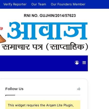
Verify Reporter
Our Team
Our Founders Member
Log
Sidebar
In
Follow Us
This widget requries the Arqam Lite Plugin,