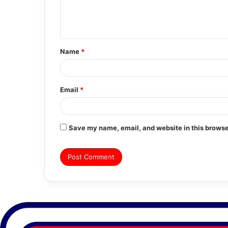
e
n
t
Name
*
*
Email
*
Save my name, email, and website in this browse