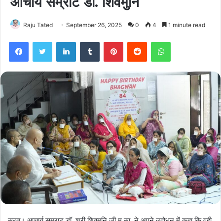
आचार्य सम्राट डॉ. शिवमुनि
Raju Tated
September 26, 2025
0
4
1 minute read
Facebook
Twitter
LinkedIn
Tumblr
Pinterest
Reddit
WhatsApp
सूरत। आचार्य सम्राट डॉ. श्री शिवमुनि जी म.सा. ने अपने उद्बोधन में कहा कि वही