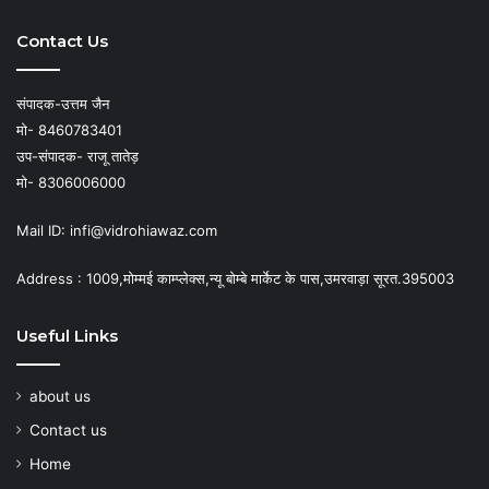
Contact Us
संपादक-उत्तम जैन
मो- 8460783401
उप-संपादक- राजू तातेड़
मो- 8306006000
Mail ID: infi@vidrohiawaz.com
Address : 1009,मोम्मई काम्प्लेक्स,न्यू बोम्बे मार्केट के पास,उमरवाड़ा सूरत.395003
Useful Links
about us
Contact us
Home