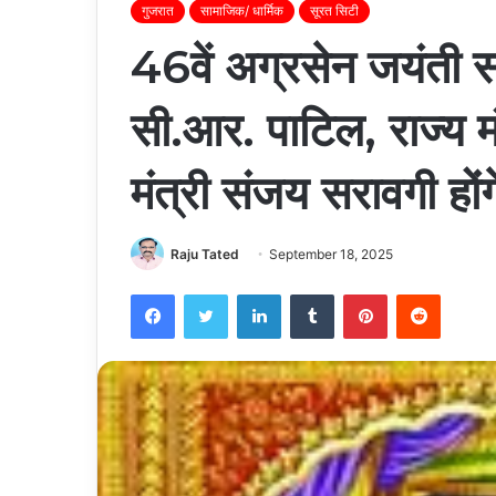
गुजरात
सामाजिक/ धार्मिक
सूरत सिटी
46वें अग्रसेन जयंती समा
सी.आर. पाटिल, राज्य मं
मंत्री संजय सरावगी हों
Raju Tated
September 18, 2025
Facebook
Twitter
LinkedIn
Tumblr
Pinterest
Reddit