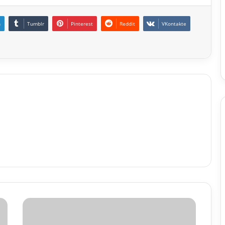
n
Tumblr
Pinterest
Reddit
VKontakte