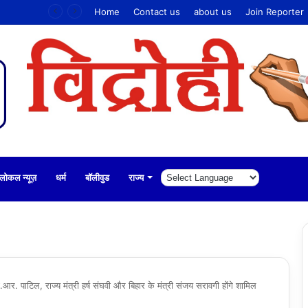
 की धोखाधड़ी
Home
Contact us
about us
Join Reporter
लोकल न्यूज़
धर्म
बॉलीवुड
राज्य
सी.आर. पाटिल, राज्य मंत्री हर्ष संघवी और बिहार के मंत्री संजय सरावगी होंगे शामिल