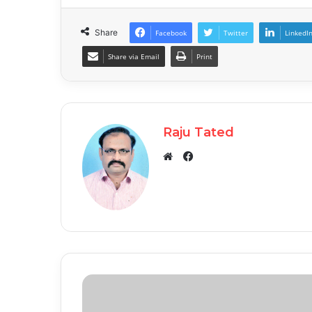
Share
Facebook
Twitter
LinkedI
Share via Email
Print
Raju Tated
Facebook
Website