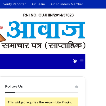
Verify Reporter
Our Team
Our Founders Member
Log
Sidebar
In
Follow Us
This widget requries the Arqam Lite Plugin,