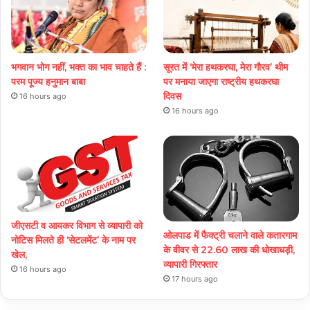
भगवान भोग नहीं, भक्त का भाव चाहते हैं :
सूरत में ‘मेरा हथकरघा, मेरा गौरव’ थीम
परम पूज्य हनुमान बाबा
पर मनाया जाएगा राष्ट्रीय हथकरघा
दिवस
16 hours ago
16 hours ago
जीएसटी व आयकर विभाग से व्यापारी को
ओलपाड में फैक्ट्री चलाने वाले कतारगाम
नोटिस मिलते ही ‘सेटलमेंट’ के नाम पर
के वीवर से 22.60 लाख की धोखाधड़ी,
खेल,
व्यापारी गिरफ्तार
16 hours ago
17 hours ago