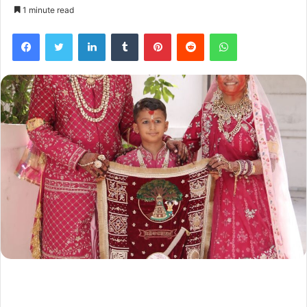
1 minute read
Facebook
Twitter
LinkedIn
Tumblr
Pinterest
Reddit
WhatsApp