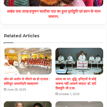
अखंड सवा लाख हनुमान चालीसा पाठ का हुआ पूर्णाहुति एवं हवन के साथ
समापन,
Related Articles
लोभ को अलोभ से जीतने का हो प्रयास :
आत्मा का मन, बुद्धि, इन्द्रियों से कोई
शांतिदूत आचार्यश्री महाश्रमण
सम्बन्ध नहीं-आचार्य सम्राट डॉ. श्री
शिवमुनि जी म.सा.
June 28, 2025
October 1, 2025