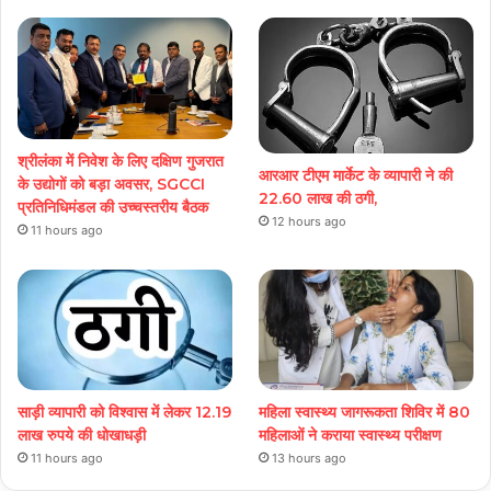
श्रीलंका में निवेश के लिए दक्षिण गुजरात
आरआर टीएम मार्केट के व्यापारी ने की
के उद्योगों को बड़ा अवसर, SGCCI
22.60 लाख की ठगी,
प्रतिनिधिमंडल की उच्चस्तरीय बैठक
12 hours ago
11 hours ago
साड़ी व्यापारी को विश्वास में लेकर 12.19
महिला स्वास्थ्य जागरूकता शिविर में 80
लाख रुपये की धोखाधड़ी
महिलाओं ने कराया स्वास्थ्य परीक्षण
11 hours ago
13 hours ago