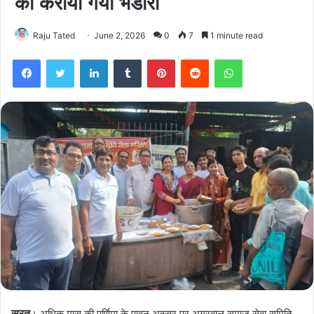
को कराया गया भंडारा
Raju Tated
June 2, 2026
0
7
1 minute read
Facebook
Twitter
LinkedIn
Tumblr
Pinterest
Reddit
WhatsApp
सूरत
। अधिक मास की पूर्णिमा के पावन अवसर पर अग्रवाल समाज सेवा समिति,