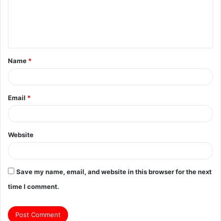
m
e
n
t
Name
*
*
Email
*
Website
Save my name, email, and website in this browser for the next
time I comment.