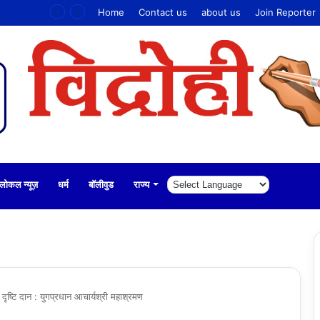
बीजेएस बॉक्स क्रिकेट टूर्नामेंट में जैन समाज के युवाओं का जोश, खेल के माध्यम से एकता का संदेश
Home
Contact us
about us
Join Reporter
लोकल न्यूज़
धर्म
बॉलीवुड
राज्य
दृष्टि दान : युगप्रधान आचार्यश्री महाश्रमण