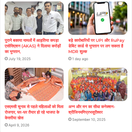
पुराने बकाया मामलों में आड़तिया कपड़ा
बड़े कारोबारियों पर UPI और RuPay
एसोसिएशन (AKAS) ने दिलाया करोड़ों
डेबिट कार्ड से भुगतान पर लग सकता है
का भुगतान,
MDR शुल्क
July 19, 2025
1 day ago
एसएमसी चुनाव से पहले महिलाओं को मिला
अन्न और मन का सीधा कनेक्शन-
रोजगार, घर-घर तैयार हो रहे भाजपा के
श्रीजिनमणिप्रभसूरीश्वर
केसरीया खेस
September 10, 2025
April 9, 2026