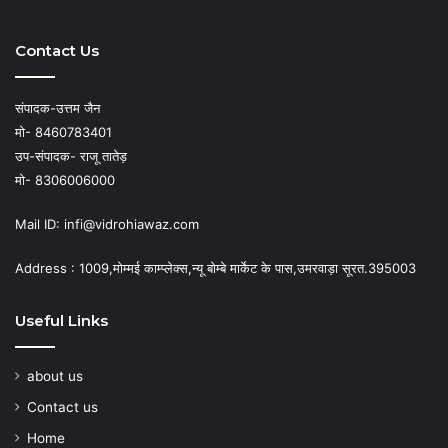
Contact Us
संपादक-उत्तम जैन
मो- 8460783401
उप-संपादक- राजू तातेड़
मो- 8306006000
Mail ID: infi@vidrohiawaz.com
Address : 1009,मोम्मई काम्प्लेक्स,न्यू बोम्बे मार्केट के पास,उमरवाड़ा सूरत.395003
Useful Links
about us
Contact us
Home