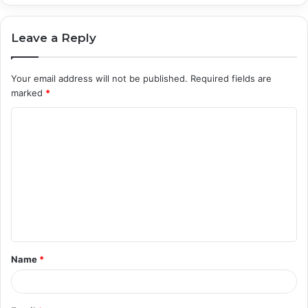
Leave a Reply
Your email address will not be published.
Required fields are
marked
*
C
o
m
m
e
n
t
Name
*
*