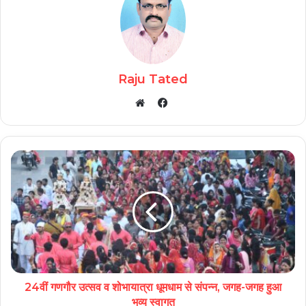
Raju Tated
Facebook
Website
24वीं गणगौर उत्सव व शोभायात्रा धूमधाम से संपन्न, जगह-जगह हुआ
भव्य स्वागत