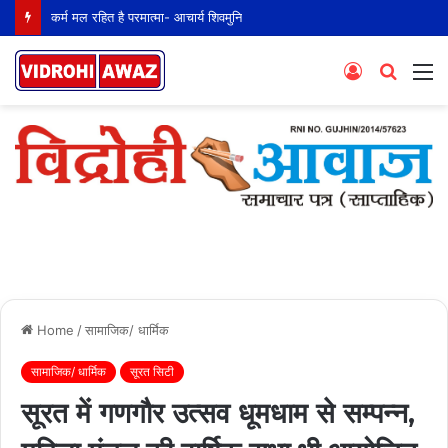
कर्म मल रहित है परमात्मा- आचार्य शिवमुनि
Log
Searc
M
In
for
Home
/
सामाजिक/ धार्मिक
सामाजिक/ धार्मिक
सूरत सिटी
सूरत में गणगौर उत्सव धूमधाम से सम्पन्न,