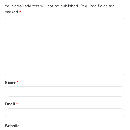
Your email address will not be published.
Required fields are
marked
*
C
o
m
m
e
n
t
Name
*
*
Email
*
Website