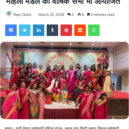
महिला मंडल की वार्षिक सभा भी आयोजित
Raju Tated
March 22, 2026
0
8
2 minutes read
Facebook
Twitter
LinkedIn
Tumblr
Pinterest
Reddit
WhatsApp
सूरत। श्री मेवाड़ माहेश्वरी महिला मंडल, सूरत द्वारा सिटी लाइट स्थित माहेश्वरी