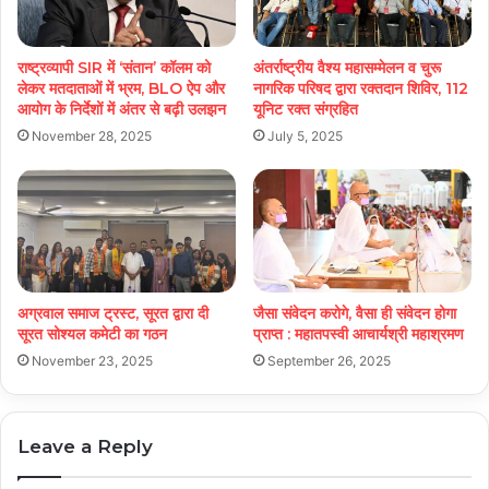
राष्ट्रव्यापी SIR में ‘संतान’ कॉलम को
अंतर्राष्ट्रीय वैश्य महासम्मेलन व चुरू
लेकर मतदाताओं में भ्रम, BLO ऐप और
नागरिक परिषद द्वारा रक्तदान शिविर, 112
आयोग के निर्देशों में अंतर से बढ़ी उलझन
यूनिट रक्त संग्रहित
November 28, 2025
July 5, 2025
अग्रवाल समाज ट्रस्ट, सूरत द्वारा दी
जैसा संवेदन करोगे, वैसा ही संवेदन होगा
सूरत सोश्यल कमेटी का गठन
प्राप्त : महातपस्वी आचार्यश्री महाश्रमण
November 23, 2025
September 26, 2025
Leave a Reply