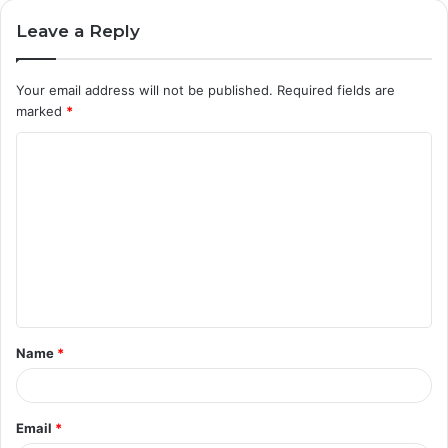
Leave a Reply
Your email address will not be published.
Required fields are
marked
*
C
o
m
m
e
n
t
Name
*
*
Email
*