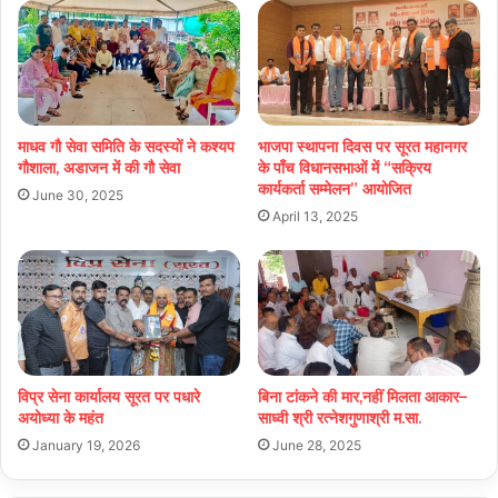
माधव गौ सेवा समिति के सदस्यों ने कश्यप
भाजपा स्थापना दिवस पर सूरत महानगर
गौशाला, अडाजन में की गौ सेवा
के पाँच विधानसभाओं में “सक्रिय
कार्यकर्ता सम्मेलन” आयोजित
June 30, 2025
April 13, 2025
विप्र सेना कार्यालय सूरत पर पधारे
बिना टांकने की मार,नहीं मिलता आकार–
अयोध्या के महंत
साध्वी श्री रत्नेशगुणाश्री म.सा.
January 19, 2026
June 28, 2025