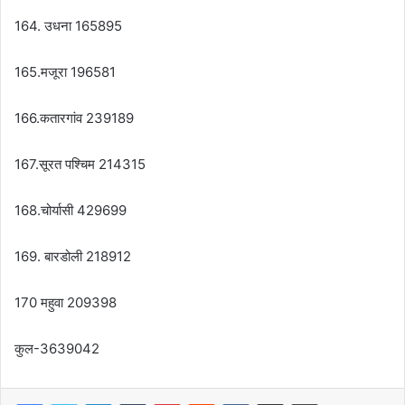
164. उधना 165895
165.मजूरा 196581
166.कतारगांव 239189
167.सूरत पश्चिम 214315
168.चोर्यासी 429699
169. बारडोली 218912
170 महुवा 209398
कुल-3639042