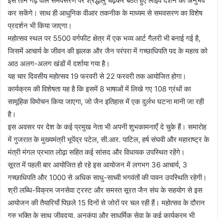
इस तीन गढ़ वाले समवसरण पर श्रद्धालु चढ़कर बैठते हुए लाइव दर्शन का अनुभव
कर सकेंगे। साथ ही आधुनिक वीआर तकनीक के माध्यम से समवसरण का विशेष
प्रदर्शन भी किया जाएगा।
महोत्सव स्थल पर 5500 वर्गफीट क्षेत्र में एक भव्य आर्ट गैलरी भी बनाई गई है,
जिसमें आचार्य के जीवन की झलक और जैन परंपरा में गच्छाधिपति पद के महत्व को
आठ अलग-अलग खंडों में दर्शाया गया है।
यह चार दिवसीय महोत्सव 19 फरवरी से 22 फरवरी तक आयोजित होगा।
कार्यक्रम की विशेषता यह है कि इसमें 8 भाषाओं में लिखे गए 108 ग्रंथों का
सामूहिक विमोचन किया जाएगा, जो जैन इतिहास में एक दुर्लभ घटना मानी जा रही
है।
इस अवसर पर देश के कई प्रमुख नेता भी अपनी शुभकामनाएँ दे चुके हैं। समारोह
में गुजरात के मुख्यमंत्री भूपेंद्र पटेल, सी.आर. पाटिल, हर्ष संघवी और महाराष्ट्र के
मंत्री मंगल प्रभात लोढ़ा सहित कई सांसद और विधायक उपस्थित रहेंगे।
सूरत में पहली बार आयोजित हो रहे इस आयोजन में लगभग 36 आचार्य, 3
गच्छाधिपति और 1000 से अधिक साधु-साध्वी भगवंतों की पावन उपस्थिति रहेगी।
श्री लब्धि-विक्रम जनसेवा ट्रस्ट और समस्त सूरत जैन संघ के सहयोग से इस
आयोजन की तैयारियाँ पिछले 15 दिनों से जोरों पर चल रही हैं। महोत्सव के दौरान
गुरु भक्ति के साथ जीवदया, अनुकंपा और साधर्मिक सेवा के कई कार्यक्रम भी