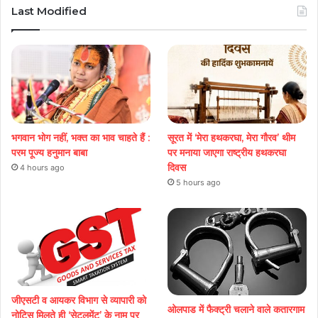
Last Modified
भगवान भोग नहीं, भक्त का भाव चाहते हैं :
सूरत में ‘मेरा हथकरघा, मेरा गौरव’ थीम
परम पूज्य हनुमान बाबा
पर मनाया जाएगा राष्ट्रीय हथकरघा
दिवस
4 hours ago
5 hours ago
जीएसटी व आयकर विभाग से व्यापारी को
ओलपाड में फैक्ट्री चलाने वाले कतारगाम
नोटिस मिलते ही ‘सेटलमेंट’ के नाम पर