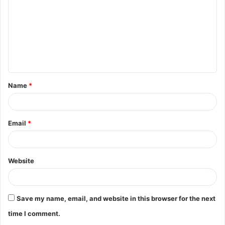
m
m
e
n
t
Name
*
*
Email
*
Website
Save my name, email, and website in this browser for the next
time I comment.