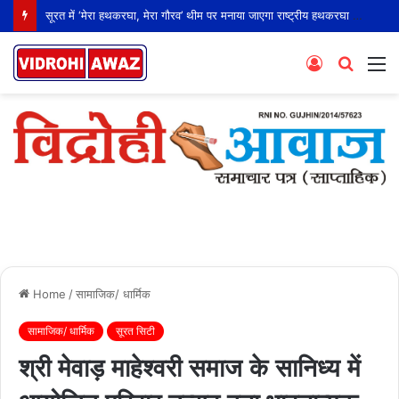
सूरत में ‘मेरा हथकरघा, मेरा गौरव’ थीम पर मनाया जाएगा राष्ट्रीय हथकरघा दिवस
Log
Searc
M
In
for
Home
/
सामाजिक/ धार्मिक
सामाजिक/ धार्मिक
सूरत सिटी
श्री मेवाड़ माहेश्वरी समाज के सानिध्य में