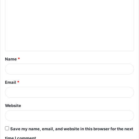
o
m
m
e
n
t
Name
*
*
Email
*
Website
Save my name, email, and website in this browser for the next
time I comment.