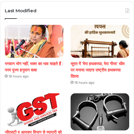
Last Modified
भगवान भोग नहीं, भक्त का भाव चाहते हैं :
सूरत में ‘मेरा हथकरघा, मेरा गौरव’ थीम
परम पूज्य हनुमान बाबा
पर मनाया जाएगा राष्ट्रीय हथकरघा
दिवस
18 hours ago
18 hours ago
जीएसटी व आयकर विभाग से व्यापारी को