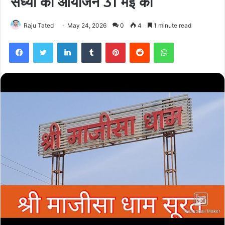
संध्या का आयोजन 31 मई को
Raju Tated
May 24, 2026
0
4
1 minute read
Facebook
Twitter
LinkedIn
Tumblr
Pinterest
Reddit
WhatsApp