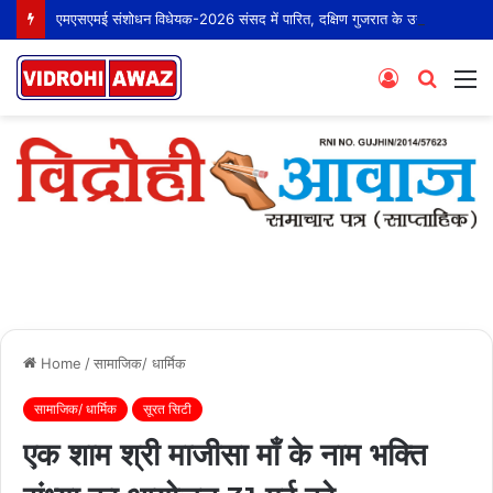
एमएसएमई संशोधन विधेयक-2026 संसद में पारित, दक्षिण गुजरात के उद्योगों को मिलेगा बड़ा लाभ
Log
Searc
M
In
for
Home
/
सामाजिक/ धार्मिक
सामाजिक/ धार्मिक
सूरत सिटी
एक शाम श्री माजीसा माँ के नाम भक्ति