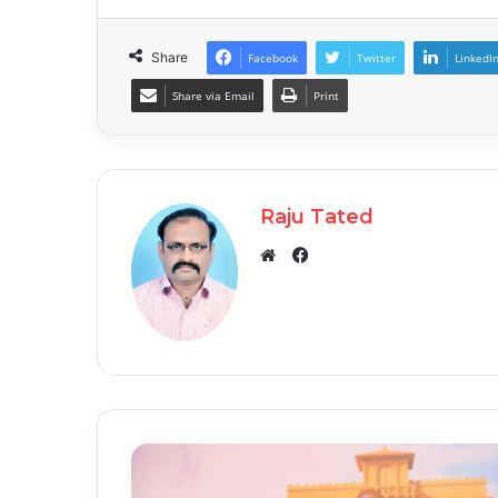
Share
Facebook
Twitter
LinkedI
Share via Email
Print
Raju Tated
Facebook
Website