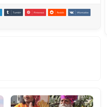
n
Tumblr
Pinterest
Reddit
VKontakte