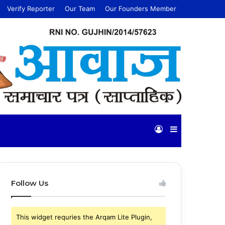
Verify Reporter
Our Team
Our Founders Member
Log
Sidebar
In
Follow Us
This widget requries the Arqam Lite Plugin,