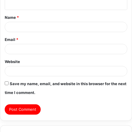
n
t
Name
*
*
Email
*
Website
Save my name, email, and website in this browser for the next
time I comment.