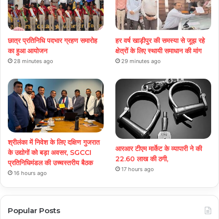
छात्र प्रतिनिधि पदभार ग्रहण समारोह
हर वर्ष खाड़ीपुर की समस्या से जूझ रहे
का हुआ आयोजन
क्षेत्रों के लिए स्थायी समाधान की मांग
28 minutes ago
29 minutes ago
श्रीलंका में निवेश के लिए दक्षिण गुजरात
आरआर टीएम मार्केट के व्यापारी ने की
के उद्योगों को बड़ा अवसर, SGCCI
22.60 लाख की ठगी,
प्रतिनिधिमंडल की उच्चस्तरीय बैठक
17 hours ago
16 hours ago
Popular Posts