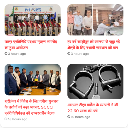
छात्र प्रतिनिधि पदभार ग्रहण समारोह
हर वर्ष खाड़ीपुर की समस्या से जूझ रहे
का हुआ आयोजन
क्षेत्रों के लिए स्थायी समाधान की मांग
3 hours ago
3 hours ago
श्रीलंका में निवेश के लिए दक्षिण गुजरात
आरआर टीएम मार्केट के व्यापारी ने की
के उद्योगों को बड़ा अवसर, SGCCI
22.60 लाख की ठगी,
प्रतिनिधिमंडल की उच्चस्तरीय बैठक
19 hours ago
18 hours ago