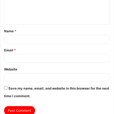
m
e
n
t
Name
*
*
Email
*
Website
Save my name, email, and website in this browser for the next
time I comment.