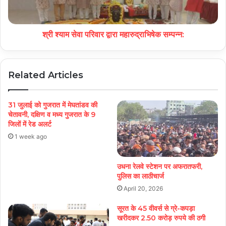
श्री श्याम सेवा परिवार द्वारा महारुद्राभिषेक सम्पन्न:
Related Articles
31 जुलाई को गुजरात में मेघतांडव की
चेतावनी, दक्षिण व मध्य गुजरात के 9
जिलों में रेड अलर्ट
1 week ago
उधना रेलवे स्टेशन पर अफरातफरी,
पुलिस का लाठीचार्ज
April 20, 2026
सूरत के 45 वीवर्स से ग्रे-कपड़ा
खरीदकर 2.50 करोड़ रुपये की ठगी