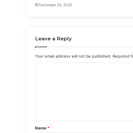
December 24, 2025
Leave a Reply
Your email address will not be published.
Required f
C
o
m
m
e
n
t
Name
*
*