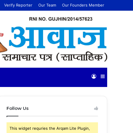
Verify Reporter
Our Team
Our Founders Member
Log
Sidebar
In
Follow Us
This widget requries the Arqam Lite Plugin,