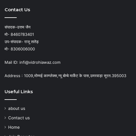
Contact Us
संपादक-उत्तम जैन
मो- 8460783401
उप-संपादक- राजू तातेड़
मो- 8306006000
Mail ID: infi@vidrohiawaz.com
Address : 1009,मोम्मई काम्प्लेक्स,न्यू बोम्बे मार्केट के पास,उमरवाड़ा सूरत.395003
Useful Links
about us
Contact us
Home