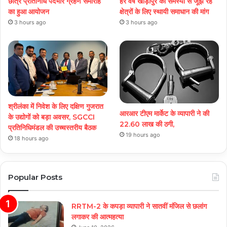
छात्र प्रतिनिधि पदभार ग्रहण समारोह
हर वर्ष खाड़ीपुर की समस्या से जूझ रहे
का हुआ आयोजन
क्षेत्रों के लिए स्थायी समाधान की मांग
3 hours ago
3 hours ago
श्रीलंका में निवेश के लिए दक्षिण गुजरात
आरआर टीएम मार्केट के व्यापारी ने की
के उद्योगों को बड़ा अवसर, SGCCI
22.60 लाख की ठगी,
प्रतिनिधिमंडल की उच्चस्तरीय बैठक
19 hours ago
18 hours ago
Popular Posts
RRTM-2 के कपड़ा व्यापारी ने सातवीं मंजिल से छलांग
लगाकर की आत्महत्या