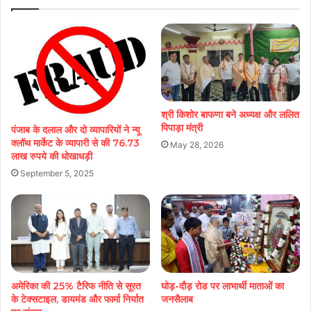
श्री किशोर बाफणा बने अध्यक्ष और ललित
पिपाड़ा मंत्री
पंजाब के दलाल और दो व्यापारियों ने न्यू
क्लॉथ मार्केट के व्यापारी से की 76.73
May 28, 2026
लाख रुपये की धोखाधड़ी
September 5, 2025
अमेरिका की 25% टैरिफ नीति से सूरत
घोड़-दौड़ रोड पर लाभार्थी माताओं का
के टेक्सटाइल, डायमंड और फार्मा निर्यात
जनसैलाब