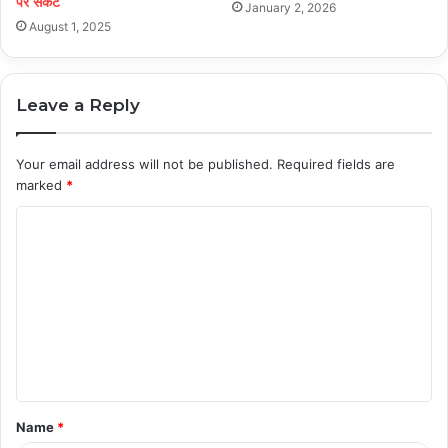
पर संकट
January 2, 2026
August 1, 2025
Leave a Reply
Your email address will not be published.
Required fields are
marked
*
C
o
m
m
e
n
t
Name
*
*