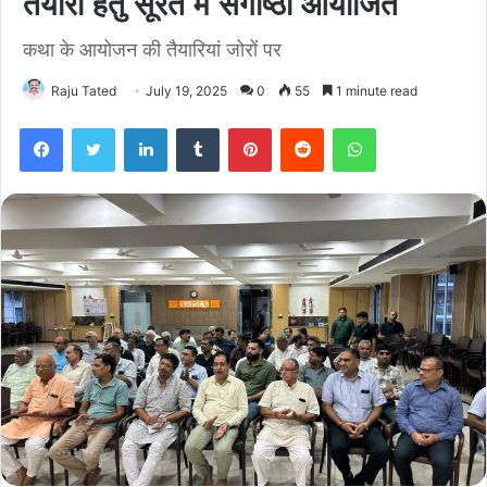
तैयारी हेतु सूरत में संगोष्ठी आयोजित
कथा के आयोजन की तैयारियां जोरों पर
Raju Tated
July 19, 2025
0
55
1 minute read
Facebook
Twitter
LinkedIn
Tumblr
Pinterest
Reddit
WhatsApp