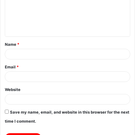
m
m
e
n
t
Name
*
*
Email
*
Website
Save my name, email, and website in this browser for the next
time I comment.