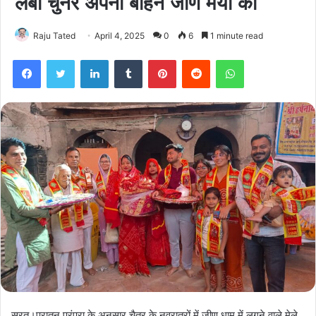
लंबी चुनर अपनी बहिन जीण मैया को
Raju Tated
April 4, 2025
0
6
1 minute read
Facebook
Twitter
LinkedIn
Tumblr
Pinterest
Reddit
WhatsApp
सूरत।पुरातन परंपरा के अनुसार चैत्र के नवरात्रों में जीण धाम में लगने वाले मेले