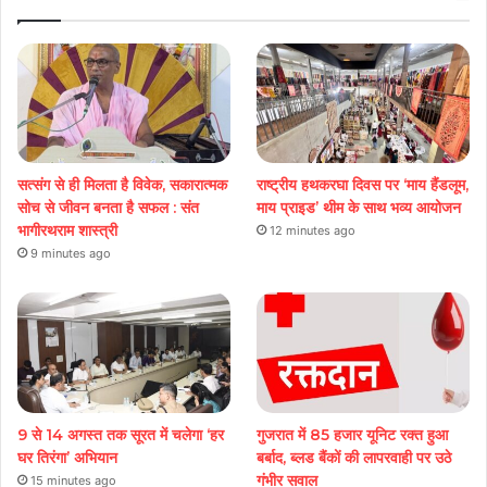
सत्संग से ही मिलता है विवेक, सकारात्मक
राष्ट्रीय हथकरघा दिवस पर ‘माय हैंडलूम,
सोच से जीवन बनता है सफल : संत
माय प्राइड’ थीम के साथ भव्य आयोजन
भागीरथराम शास्त्री
12 minutes ago
9 minutes ago
9 से 14 अगस्त तक सूरत में चलेगा ‘हर
गुजरात में 85 हजार यूनिट रक्त हुआ
घर तिरंगा’ अभियान
बर्बाद, ब्लड बैंकों की लापरवाही पर उठे
गंभीर सवाल
15 minutes ago