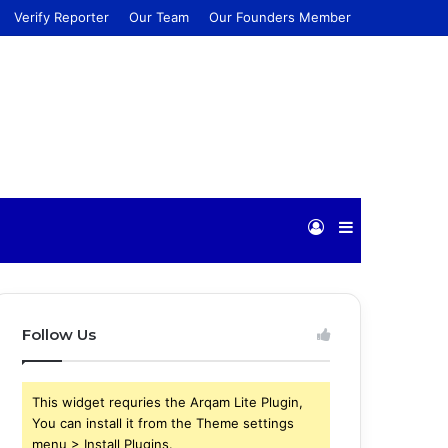
Verify Reporter
Our Team
Our Founders Member
Log
Sidebar
In
Follow Us
This widget requries the Arqam Lite Plugin,
You can install it from the Theme settings
menu > Install Plugins.