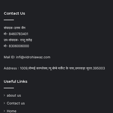
Contact Us
संपादक-उत्तम जैन
मो- 8460783401
उप-संपादक- राजू तातेड़
मो- 8306006000
Mail ID: infi@vidrohiawaz.com
Address : 1009,मोम्मई काम्प्लेक्स,न्यू बोम्बे मार्केट के पास,उमरवाड़ा सूरत.395003
Useful Links
about us
Contact us
Home