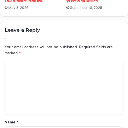
18.29 लाख रुपये की ठगी,
एवं हाउजी का आयोजन
May 8, 2026
September 18, 2025
Leave a Reply
Your email address will not be published.
Required fields are
marked
*
C
o
m
m
e
n
t
Name
*
*