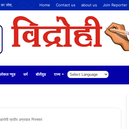
उमरा जैन संघ में भक्तामर तप का पारणा, 495 श्रद्धालुओं ने लिया सामूहिक प्रत्याख्यान
Home
Contact us
about us
Join Reporter
लोकल न्यूज़
धर्म
बॉलीवुड
राज्य
आरोपी प्रदीप अग्रवाल गिरफ्तार