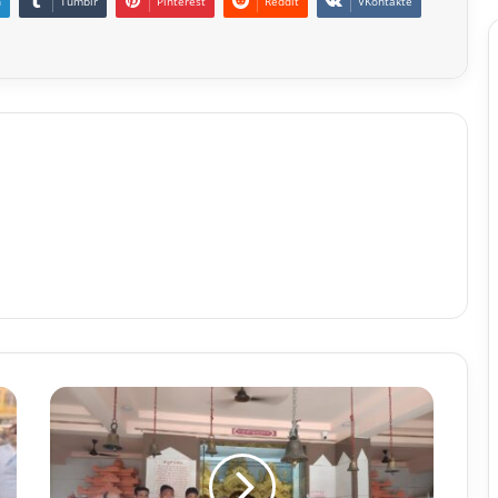
n
Tumblr
Pinterest
Reddit
VKontakte