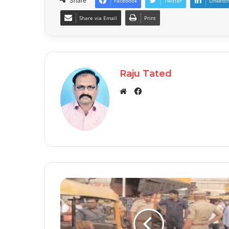
Share
Facebook
Twitter
LinkedI
Share via Email
Print
Raju Tated
Facebook
Website