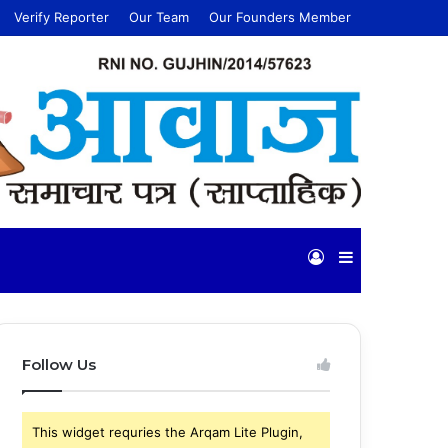
Verify Reporter
Our Team
Our Founders Member
Log
Sidebar
In
Follow Us
This widget requries the Arqam Lite Plugin,