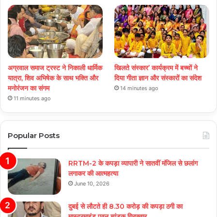
अग्रवाल समाज ट्रस्ट ने निकाली धार्मिक
खिलते संस्कार’ कार्यक्रम में बच्चों ने
यात्रा, शिव अभिषेक के साथ भक्ति और
दिया गीता ज्ञान और संस्कारों का संदेश
मनोरंजन का संगम
14 minutes ago
11 minutes ago
Popular Posts
RRTM-2 के कपड़ा व्यापारी ने सातवीं मंजिल से छलांग
लगाकर की आत्महत्या
June 10, 2026
दुबई से लौटते ही 8.30 करोड़ की कपड़ा ठगी का
मास्टरमाइंड पवन चांडक गिरफ्तार,