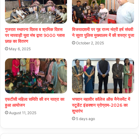
गुजरात स्थापना दिवस व श्रमिक दिवस
विजयादशमी पर गृह राज्य मंत्री हर्ष संघवी
पर मारवाड़ी युवा मंच द्वारा 9000 ग्लास
ने सूरत पुलिस मुख्यालय में की शस्त्र पूजा
छाछ का वितरण
October 2, 2025
May 6, 2025
एफटीसी महिला समिति की वन यात्रा का
भगवान महावीर कॉलेज ऑफ मैनेजमेंट में
हुआ आयोजन
स्टूडेंट इंडक्शन प्रोग्राम-2026 का
शुभारंभ
August 11, 2025
5 days ago