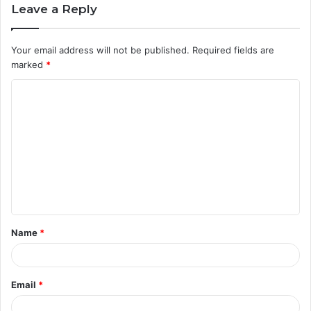
Leave a Reply
Your email address will not be published.
Required fields are
marked
*
C
o
m
m
e
n
t
Name
*
*
Email
*