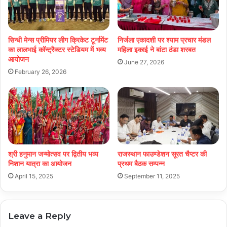
सिन्धी मेन्स प्रीमियर लीग क्रिकेट टूर्नामेंट
निर्जला एकादशी पर श्याम प्रचार मंडल
का लालभाई कॉन्ट्रैक्टर स्टेडियम में भव्य
महिला इकाई ने बांटा ठंडा शरबत
आयोजन
June 27, 2026
February 26, 2026
श्री हनुमान जन्मोत्सव पर द्वितीय भव्य
राजस्थान फाउण्डेशन सूरत चैप्टर की
निशान यात्रा का आयोजन
प्रथम बैठक सम्पन्न
April 15, 2025
September 11, 2025
Leave a Reply