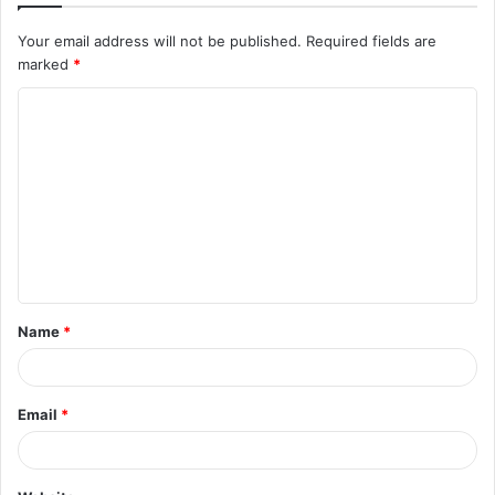
Your email address will not be published.
Required fields are
marked
*
C
o
m
m
e
n
t
Name
*
*
Email
*