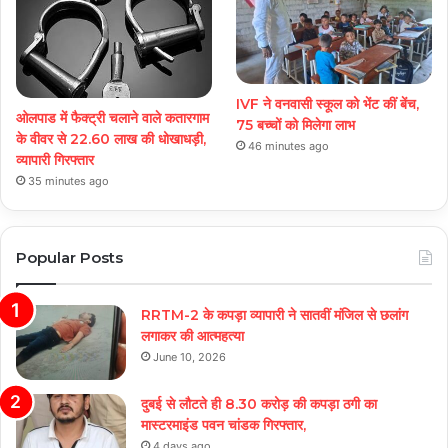
IVF ने वनवासी स्कूल को भेंट कीं बेंच,
ओलपाड में फैक्ट्री चलाने वाले कतारगाम
75 बच्चों को मिलेगा लाभ
के वीवर से 22.60 लाख की धोखाधड़ी,
46 minutes ago
व्यापारी गिरफ्तार
35 minutes ago
Popular Posts
RRTM-2 के कपड़ा व्यापारी ने सातवीं मंजिल से छलांग
लगाकर की आत्महत्या
June 10, 2026
दुबई से लौटते ही 8.30 करोड़ की कपड़ा ठगी का
मास्टरमाइंड पवन चांडक गिरफ्तार,
4 days ago