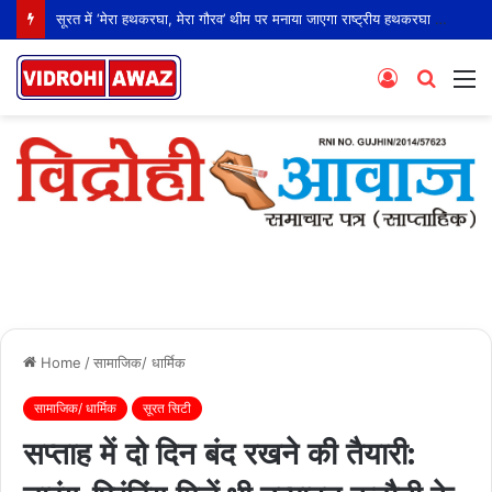
सूरत में ‘मेरा हथकरघा, मेरा गौरव’ थीम पर मनाया जाएगा राष्ट्रीय हथकरघा दिवस
Log
Searc
M
In
for
Home
/
सामाजिक/ धार्मिक
सामाजिक/ धार्मिक
सूरत सिटी
सप्ताह में दो दिन बंद रखने की तैयारी: