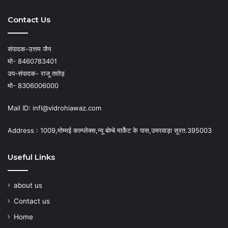
Contact Us
संपादक-उत्तम जैन
मो- 8460783401
उप-संपादक- राजू तातेड़
मो- 8306006000
Mail ID: infi@vidrohiawaz.com
Address : 1009,मोम्मई काम्प्लेक्स,न्यू बोम्बे मार्केट के पास,उमरवाड़ा सूरत.395003
Useful Links
about us
Contact us
Home