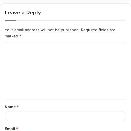
Leave a Reply
Your email address will not be published.
Required fields are
marked
*
C
o
m
m
e
n
t
Name
*
*
Email
*