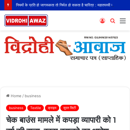
नियमों के प्रति हो जागरूकता तो निर्मल हो सकता है चारित्र : महातपस्वी महाश्रमण
Log
Searc
M
In
for
Home
/
business
business
Textile
क्राइम
सूरत सिटी
चेक बाउंस मामले में कपड़ा व्यापारी को 1