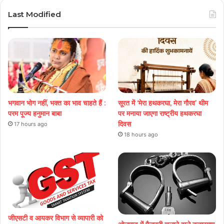
Last Modified
भगवान भोग नहीं, भक्त का भाव चाहते हैं :
सूरत में ‘मेरा हथकरघा, मेरा गौरव’ थीम
परम पूज्य हनुमान बाबा
पर मनाया जाएगा राष्ट्रीय हथकरघा
दिवस
17 hours ago
18 hours ago
जीएसटी व आयकर विभाग से व्यापारी को