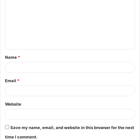
o
m
m
e
n
t
Name
*
*
Email
*
Website
Save my name, email, and website in this browser for the next
time I comment.