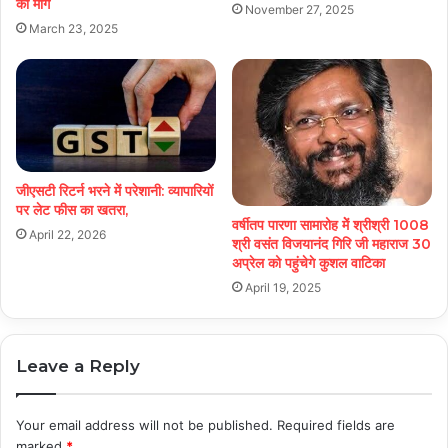
की मांग
November 27, 2025
March 23, 2025
जीएसटी रिटर्न भरने में परेशानी: व्यापारियों
पर लेट फीस का खतरा,
वर्षीतप पारणा सामारोह मेें श्रीश्री 1008
April 22, 2026
श्री वसंत विजयानंद गिरि जी महाराज 30
अप्रेल को पहुंचेगे कुशल वाटिका
April 19, 2025
Leave a Reply
Your email address will not be published.
Required fields are
marked
*