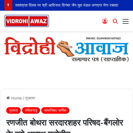
स्वतंत्रता दिवस पर श्री आदिनाथ दिगंबर जैन युवा मंडल लगाएगा मेगा रक्तदान शिविर
Log
Searc
M
In
for
Home
/
गुजरात
गुजरात
तमिलनाडु
सामाजिक/ धार्मिक
रणजीत बोथरा सरदारशहर परिषद-बैंगलोर