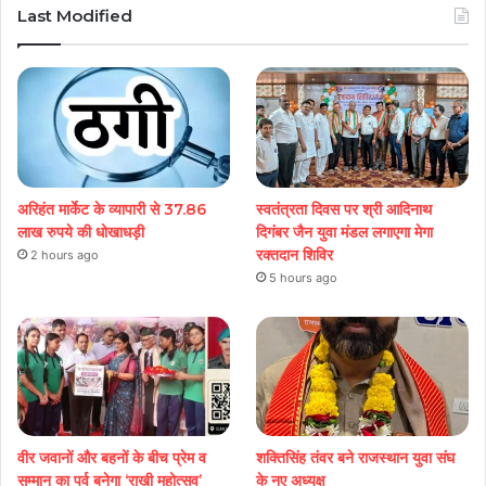
Last Modified
अरिहंत मार्केट के व्यापारी से 37.86
स्वतंत्रता दिवस पर श्री आदिनाथ
लाख रुपये की धोखाधड़ी
दिगंबर जैन युवा मंडल लगाएगा मेगा
रक्तदान शिविर
2 hours ago
5 hours ago
वीर जवानों और बहनों के बीच प्रेम व
शक्तिसिंह तंवर बने राजस्थान युवा संघ
सम्मान का पर्व बनेगा ‘राखी महोत्सव’
के नए अध्यक्ष