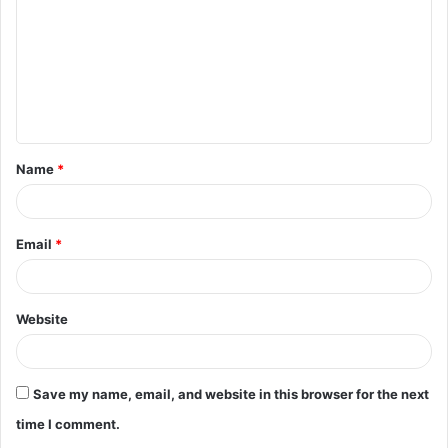
m
m
e
n
t
Name
*
*
Email
*
Website
Save my name, email, and website in this browser for the next
time I comment.